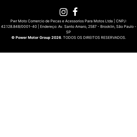
Pwr Moto Comercio de Pecas e Acessorios Para Motos Ltda | CNPJ:
42.128.848/0001-40 | Endereço: Av. Santo Amaro, 2587 - Brooklin, São Paulo -
SP
© Power Motor Group 2026
. TODOS OS DIREITOS RESERVADOS.