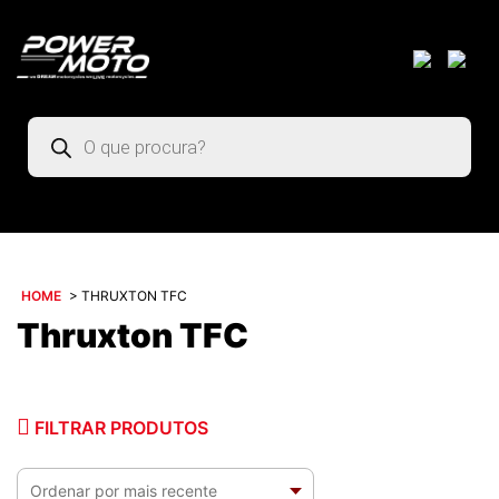
Pesquisar
produtos
HOME
>
THRUXTON TFC
Thruxton TFC
FILTRAR PRODUTOS