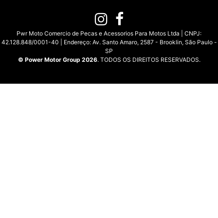
Pwr Moto Comercio de Pecas e Acessorios Para Motos Ltda | CNPJ:
42.128.848/0001-40 | Endereço: Av. Santo Amaro, 2587 - Brooklin, São Paulo -
SP
© Power Motor Group 2026
. TODOS OS DIREITOS RESERVADOS.