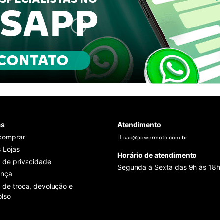
as
Atendimento
comprar
sac@powermoto.com.br
 Lojas
Horário de atendimento
a de privacidade
Segunda à Sexta das 9h às 18h
ança
a de troca, devolução e
lso