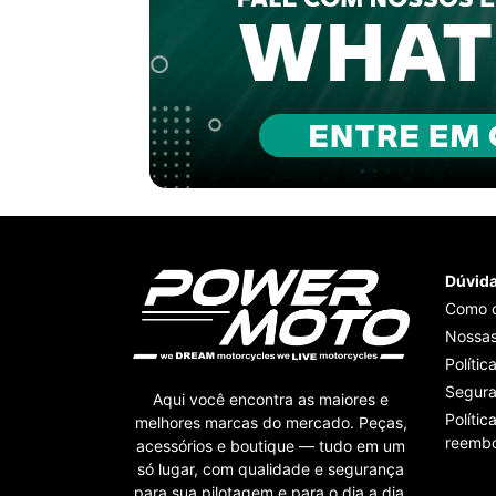
Dúvid
Como 
Nossas
Polític
Segur
Aqui você encontra as maiores e
Polític
melhores marcas do mercado. Peças,
reembo
acessórios e boutique — tudo em um
só lugar, com qualidade e segurança
para sua pilotagem e para o dia a dia.