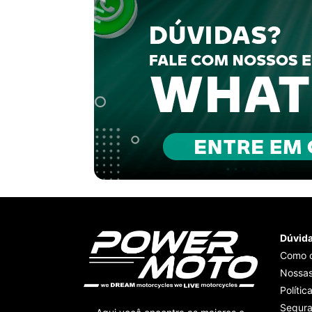
Dúvid
Como 
Nossas
Polític
Segur