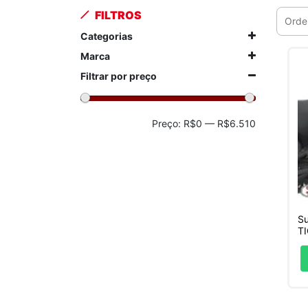
FILTROS
Categorias
Marca
Filtrar por preço
Preço
Preço
Preço:
R$0
—
R$6.510
mínimo
máximo
Su
T