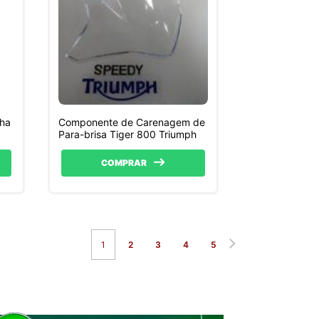
cha
Componente de Carenagem de
Para-brisa Tiger 800 Triumph
COMPRAR
1
2
3
4
5