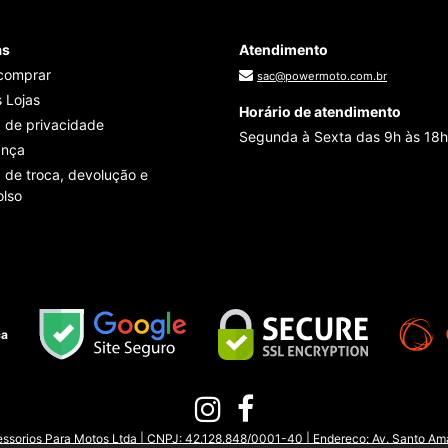
as
Atendimento
comprar
sac@powermoto.com.br
 Lojas
Horário de atendimento
a de privacidade
Segunda à Sexta das 9h às 18h
ança
a de troca, devolução e
lso
ça
sorios Para Motos Ltda | CNPJ: 42.128.848/0001-40 | Endereço: Av. Santo Amar