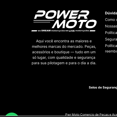
Dúvid
Como 
Nossas
Polític
Segur
Aqui você encontra as maiores e
Polític
melhores marcas do mercado. Peças,
reembo
acessórios e boutique — tudo em um
só lugar, com qualidade e segurança
para sua pilotagem e para o dia a dia.
Selos de Seguran
Pwr Moto Comercio de Pecas e Aces