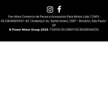
Pwr Moto Comercio de Pecas e Acessorios Para Motos Ltda | CNPJ:
42.128.848/0001-40 | Endereço: Av. Santo Amaro, 2587 - Brooklin, São Paulo -
SP
© Power Motor Group 2026
. TODOS OS DIREITOS RESERVADOS.