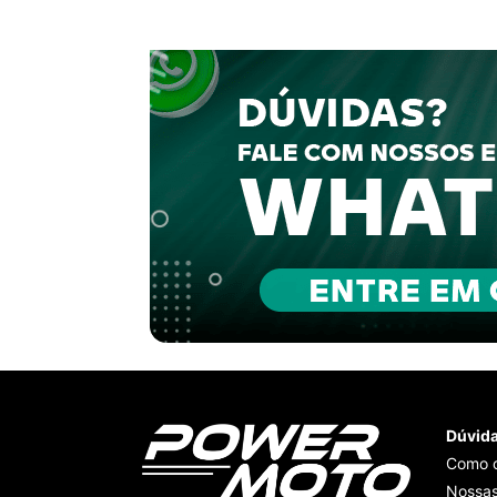
Dúvid
Como 
Nossas