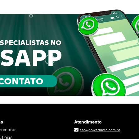
as
Atendimento
comprar
sac@powermoto.com.br
 Lojas