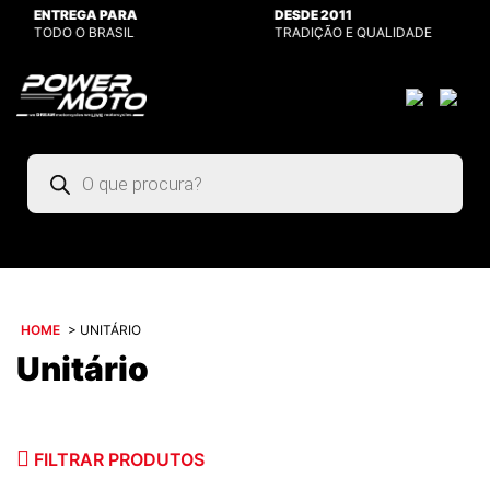
ENTREGA PARA
DESDE 2011
TODO O BRASIL
TRADIÇÃO E QUALIDADE
Pesquisar
produtos
HOME
>
UNITÁRIO
Unitário
FILTRAR PRODUTOS