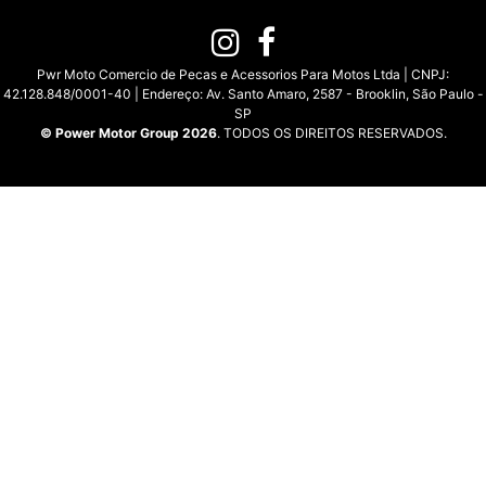
Pwr Moto Comercio de Pecas e Acessorios Para Motos Ltda | CNPJ:
42.128.848/0001-40 | Endereço: Av. Santo Amaro, 2587 - Brooklin, São Paulo -
SP
© Power Motor Group 2026
. TODOS OS DIREITOS RESERVADOS.