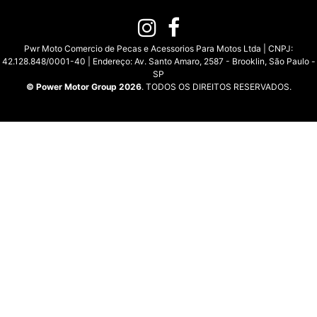
Pwr Moto Comercio de Pecas e Acessorios Para Motos Ltda | CNPJ:
42.128.848/0001-40 | Endereço: Av. Santo Amaro, 2587 - Brooklin, São Paulo -
SP
© Power Motor Group 2026
. TODOS OS DIREITOS RESERVADOS.