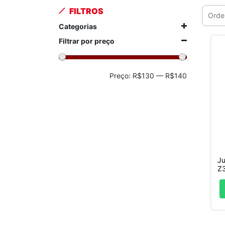
FILTROS
Categorias
Filtrar por preço
Preço
Preço
Preço:
R$130
—
R$140
mínimo
máximo
Ju
Z3
0