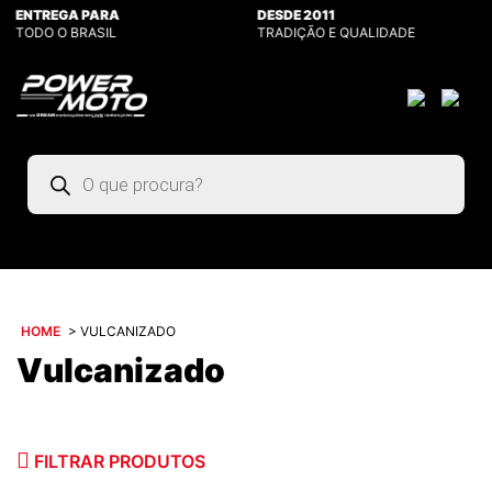
ENTREGA PARA
DESDE 2011
TODO O BRASIL
TRADIÇÃO E QUALIDADE
Pesquisar
produtos
HOME
>
VULCANIZADO
Vulcanizado
FILTRAR PRODUTOS