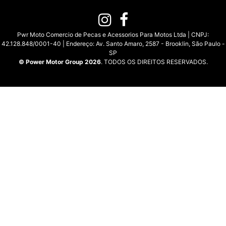
Pwr Moto Comercio de Pecas e Acessorios Para Motos Ltda | CNPJ:
42.128.848/0001-40 | Endereço: Av. Santo Amaro, 2587 - Brooklin, São Paulo -
SP
© Power Motor Group 2026
. TODOS OS DIREITOS RESERVADOS.