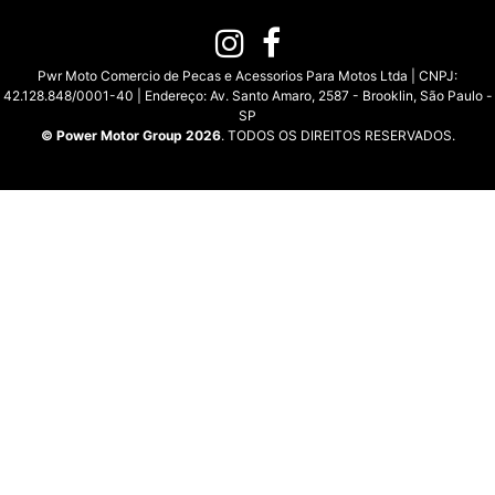
Pwr Moto Comercio de Pecas e Acessorios Para Motos Ltda | CNPJ:
42.128.848/0001-40 | Endereço: Av. Santo Amaro, 2587 - Brooklin, São Paulo -
SP
© Power Motor Group 2026
. TODOS OS DIREITOS RESERVADOS.