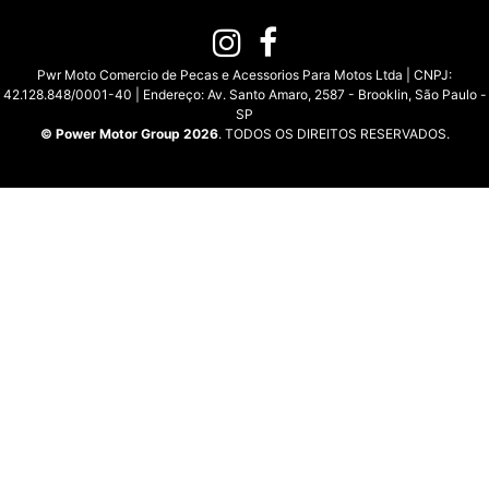
Pwr Moto Comercio de Pecas e Acessorios Para Motos Ltda | CNPJ:
42.128.848/0001-40 | Endereço: Av. Santo Amaro, 2587 - Brooklin, São Paulo -
SP
© Power Motor Group 2026
. TODOS OS DIREITOS RESERVADOS.