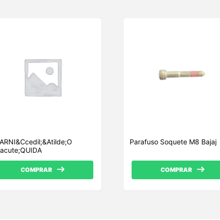
U
ARNI&Ccedil;&Atilde;O
Parafuso Soquete M8 Bajaj
Iacute;QUIDA
COMPRAR
COMPRAR