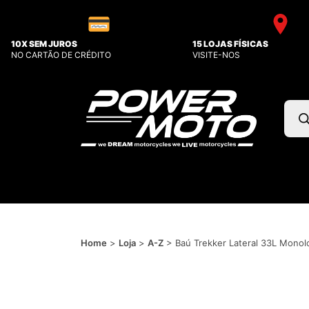
10X SEM JUROS
15 LOJAS FÍSICAS
NO CARTÃO DE CRÉDITO
VISITE-NOS
Pesq
prod
Home
>
Loja
>
A-Z
>
Baú Trekker Lateral 33L Monolo