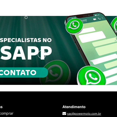
as
Atendimento
comprar
sac@powermoto.com.br