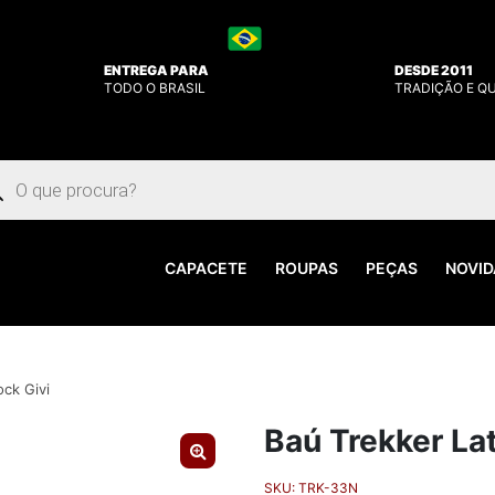
ENTREGA PARA
DESDE 2011
TODO O BRASIL
TRADIÇÃO E Q
uisar
utos
CAPACETE
ROUPAS
PEÇAS
NOVID
ck Givi
Baú Trekker La
🔍
SKU:
TRK-33N