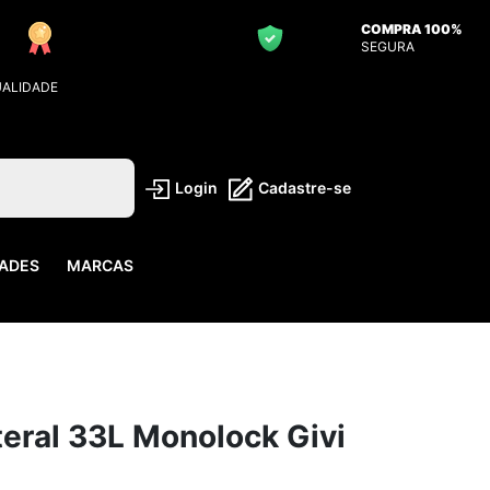
COMPRA 100%
SEGURA
UALIDADE
Login
Cadastre-se
ADES
MARCAS
teral 33L Monolock Givi