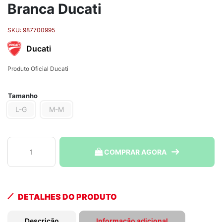
Branca Ducati
SKU:
987700995
Ducati
Produto Oficial Ducati
Tamanho
L-G
M-M
Camiseta
COMPRAR AGORA
Ducatiana
2.0
Branca
Ducati
DETALHES DO PRODUTO
quantidade
Descrição
Informação adicional