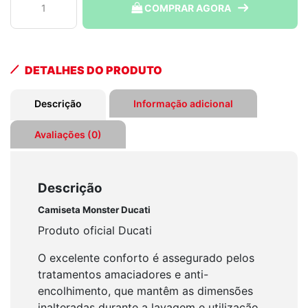
COMPRAR AGORA
Ducati
Monster
Cinza
quantidade
DETALHES DO PRODUTO
Descrição
Informação adicional
Avaliações (0)
Descrição
Camiseta Monster Ducati
Produto oficial Ducati
O excelente conforto é assegurado pelos
tratamentos amaciadores e anti-
encolhimento, que mantêm as dimensões
inalteradas durante a lavagem e utilização.