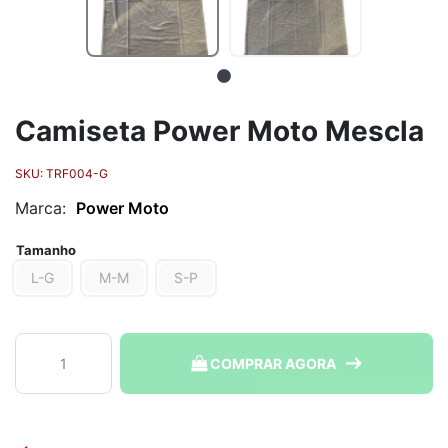
Camiseta Power Moto Mescla
SKU:
TRF004-G
Marca:
Power Moto
Tamanho
L-G
M-M
S-P
Camiseta
COMPRAR AGORA
Power
Moto
Mescla
quantidade