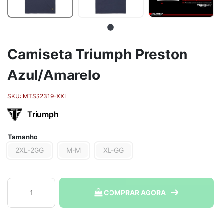
Camiseta Triumph Preston
Azul/Amarelo
SKU:
MTSS2319-XXL
Triumph
Tamanho
2XL-2GG
M-M
XL-GG
Camiseta
COMPRAR AGORA
Triumph
Preston
Azul/Amarelo