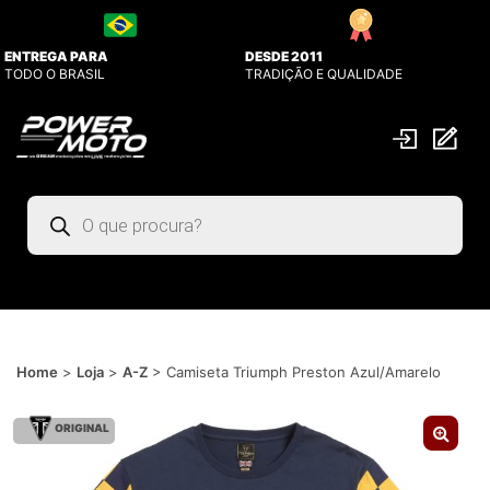
ENTREGA PARA
DESDE 2011
TODO O BRASIL
TRADIÇÃO E QUALIDADE
Pesquisar
produtos
Home
>
Loja
>
A-Z
>
Camiseta Triumph Preston Azul/Amarelo
ORIGINAL
🔍