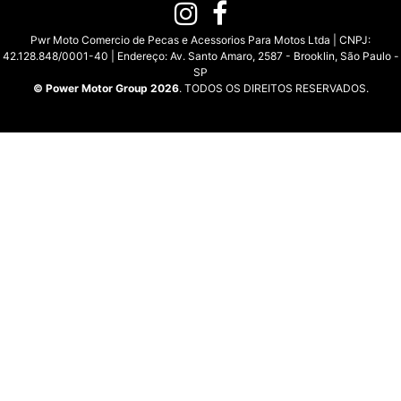
Pwr Moto Comercio de Pecas e Acessorios Para Motos Ltda | CNPJ:
42.128.848/0001-40 | Endereço: Av. Santo Amaro, 2587 - Brooklin, São Paulo -
SP
© Power Motor Group 2026
. TODOS OS DIREITOS RESERVADOS.