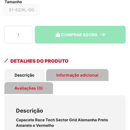
Tamanho
61-62/XL-GG
Capacete
COMPRAR AGORA
Race
Tech
Sector
Grid
DETALHES DO PRODUTO
Alemanha
Preto
Descrição
Informação adicional
Amarelo
e
Avaliações (0)
Vermelho
quantidade
Descrição
Capacete Race Tech Sector Grid Alemanha Preto
Amarelo e Vermelho