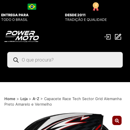
ENTREGA PARA
DESDE 2011
TODO O BRASIL
TRADIÇÃO E QUALIDADE
Pesquisar
produtos
Home
>
Loja
>
A-Z
>
Capacete Race Tech Sector Grid Alemanha
Preto Amarelo e Vermelho
🔍