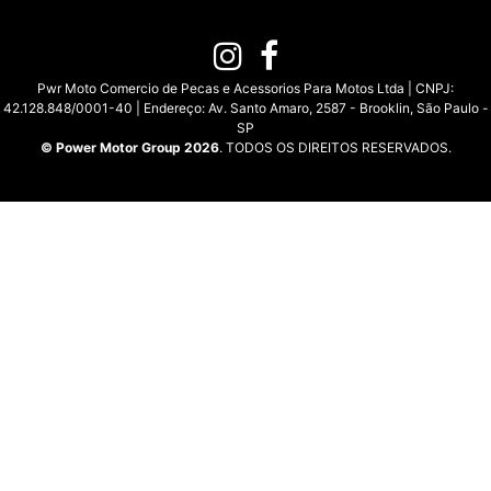
Pwr Moto Comercio de Pecas e Acessorios Para Motos Ltda | CNPJ:
42.128.848/0001-40 | Endereço: Av. Santo Amaro, 2587 - Brooklin, São Paulo -
SP
© Power Motor Group 2026
. TODOS OS DIREITOS RESERVADOS.