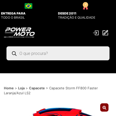
ENTREGA PARA
DESDE 2011
TODO O BRASIL
TRADIÇÃO E QUALIDADE
Pesquisar
produtos
Home
>
Loja
>
Capacete
>
Capacete Storm FF800 Faster
Laranja/Azul LS2
🔍