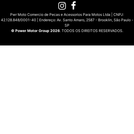
Pwr Moto Comercio de Pecas e Acessorios Para Motos Ltda | CNPJ:
42.128.848/0001-40 | Endereço: Av. Santo Amaro, 2587 - Brooklin, São Paulo -
SP
© Power Motor Group 2026
. TODOS OS DIREITOS RESERVADOS.