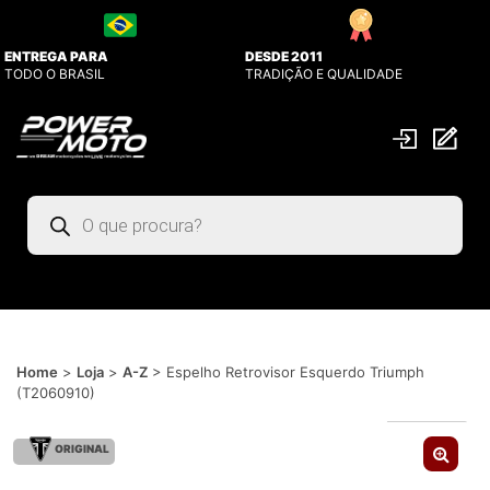
ENTREGA PARA
DESDE 2011
TODO O BRASIL
TRADIÇÃO E QUALIDADE
Pesquisar
produtos
Home
>
Loja
>
A-Z
>
Espelho Retrovisor Esquerdo Triumph
(T2060910)
ORIGINAL
🔍