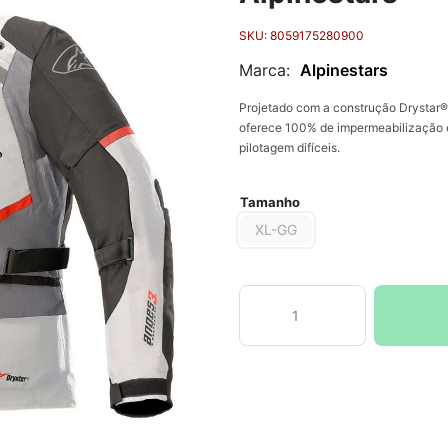
SKU:
8059175280900
Marca:
Alpinestars
Projetado com a construção Drystar® 
oferece 100% de impermeabilização e
pilotagem difíceis.
Tamanho
XL-GG
Jaqueta
Andes
V3
Drystar
Cinza
Gelo
Alpinestars