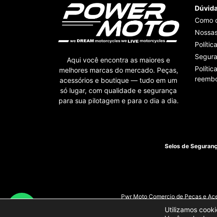
Dúvid
Como 
Nossas
Polític
Segur
Aqui você encontra as maiores e
Polític
melhores marcas do mercado. Peças,
reembo
acessórios e boutique — tudo em um
só lugar, com qualidade e segurança
para sua pilotagem e para o dia a dia.
Selos de Seguran
Pwr Moto Comercio de Pecas e Aces
Utilizamos cooki