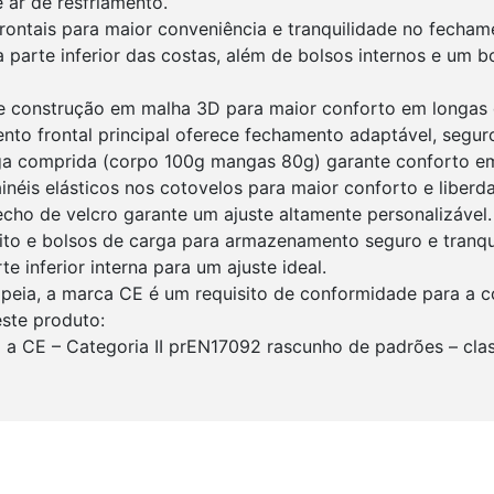
 ar de resfriamento.
rontais para maior conveniência e tranquilidade no fecham
a parte inferior das costas, além de bolsos internos e um b
e construção em malha 3D para maior conforto em longas d
to frontal principal oferece fechamento adaptável, segur
a comprida (corpo 100g mangas 80g) garante conforto em 
néis elásticos nos cotovelos para maior conforto e liber
echo de velcro garante um ajuste altamente personalizável.
ito e bolsos de carga para armazenamento seguro e tranqu
 inferior interna para um ajuste ideal.
peia, a marca CE é um requisito de conformidade para a c
este produto:
a CE – Categoria II prEN17092 rascunho de padrões – clas