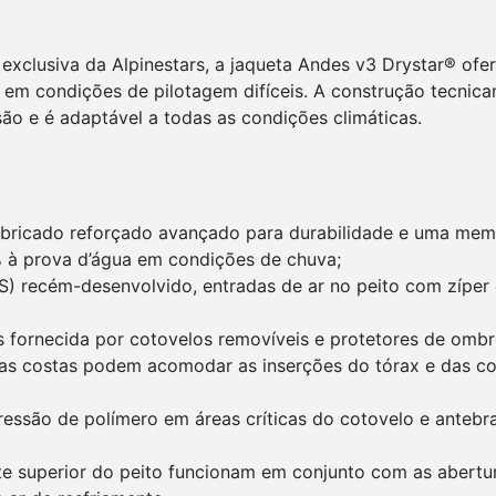
exclusiva da Alpinestars, a jaqueta Andes v3 Drystar® of
mo em condições de pilotagem difíceis. A construção tecni
são e é adaptável a todas as condições climáticas.
abricado reforçado avançado para durabilidade e uma mem
à prova d’água em condições de chuva;
VS) recém-desenvolvido, entradas de ar no peito com zíper
s fornecida por cotovelos removíveis e protetores de ombr
as costas podem acomodar as inserções do tórax e das c
essão de polímero em áreas críticas do cotovelo e antebra
e superior do peito funcionam em conjunto com as abertura