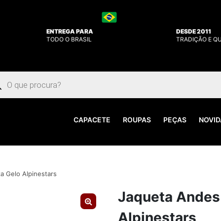
ENTREGA PARA
DESDE 2011
TODO O BRASIL
TRADIÇÃO E Q
uisar
utos
CAPACETE
ROUPAS
PEÇAS
NOVID
a Gelo Alpinestars
Jaqueta Andes 
Alpinestars
🔍