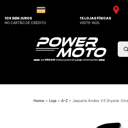
10X SEM JUROS
15 LOJAS FÍSICAS
NO CARTÃO DE CRÉDITO
VISITE-NOS
Pesq
prod
Home
>
Loja
>
A-Z
>
Jaqueta Andes V3 Drystar Cinz