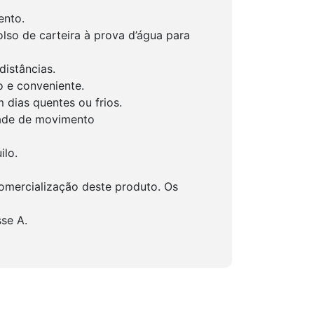
ento.
olso de carteira à prova d’água para
istâncias.
o e conveniente.
dias quentes ou frios.
dade de movimento
ilo.
omercialização deste produto. Os
se A.