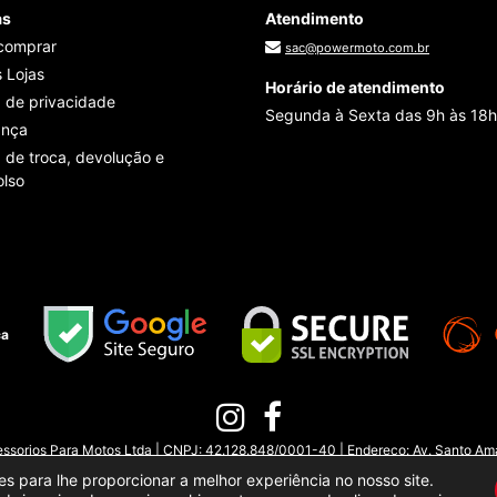
as
Atendimento
comprar
sac@powermoto.com.br
 Lojas
Horário de atendimento
a de privacidade
Segunda à Sexta das 9h às 18h
ança
a de troca, devolução e
lso
ça
sorios Para Motos Ltda | CNPJ: 42.128.848/0001-40 | Endereço: Av. Santo Amar
© Power Motor Group 2026
. TODOS OS DIREITOS RESERVADOS.
es para lhe proporcionar a melhor experiência no nosso site.