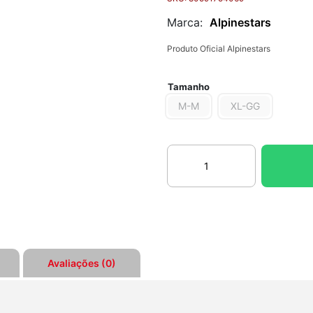
Marca:
Alpinestars
Produto Oficial Alpinestars
Tamanho
M-M
XL-GG
Jaqueta
Andes
V3
Drystar
Preto/amarelo
Alpinestars
quantidade
Avaliações (0)