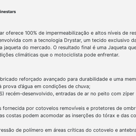
inestars
ar oferece 100% de impermeabilização e altos níveis de r
senvolvida com a tecnologia Drystar, um tecido exclusivo da
a jaqueta do mercado. O resultado final é uma Jaqueta que
ições climáticas que o motociclista pode enfrentar.
abricado reforçado avançado para durabilidade e uma mem
 prova d’água em condições de chuva;
VS) recém-desenvolvido, entradas de ar no peito com zíper
s fornecida por cotovelos removíveis e protetores de ombr
as costas podem acomodar as inserções do tórax e das c
essão de polímero em áreas críticas do cotovelo e antebra