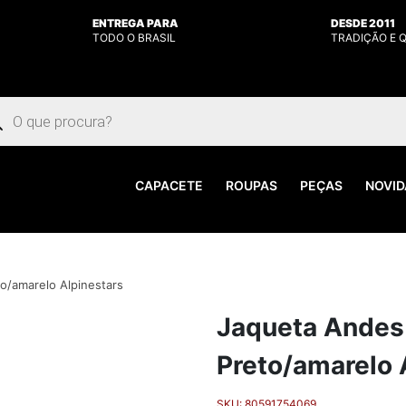
ENTREGA PARA
DESDE 2011
TODO O BRASIL
TRADIÇÃO E 
uisar
utos
CAPACETE
ROUPAS
PEÇAS
NOVID
o/amarelo Alpinestars
Jaqueta Andes
Preto/amarelo 
SKU:
80591754069