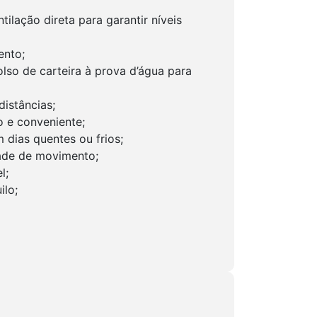
lação direta para garantir níveis
ento;
olso de carteira à prova d’água para
istâncias;
o e conveniente;
dias quentes ou frios;
dade de movimento;
l;
ilo;