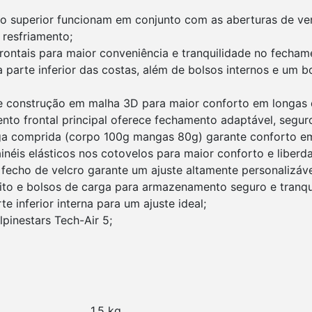
 superior funcionam em conjunto com as aberturas de venti
 resfriamento;
rontais para maior conveniência e tranquilidade no fecham
a parte inferior das costas, além de bolsos internos e um b
e construção em malha 3D para maior conforto em longas d
to frontal principal oferece fechamento adaptável, segur
a comprida (corpo 100g mangas 80g) garante conforto em 
éis elásticos nos cotovelos para maior conforto e liber
 fecho de velcro garante um ajuste altamente personalizáve
ito e bolsos de carga para armazenamento seguro e tranqu
 inferior interna para um ajuste ideal;
pinestars Tech-Air 5;
1,5 kg