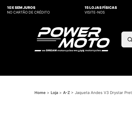
10X SEM JUROS
15 LOJAS FÍSICAS
NO CARTÃO DE CRÉDITO
VISITE-NOS
Pesq
prod
Home
>
Loja
>
A-Z
>
Jaqueta Andes V3 Drystar Pret