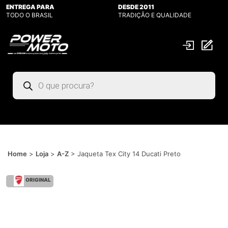
ENTREGA PARA
DESDE 2011
TODO O BRASIL
TRADIÇÃO E QUALIDADE
Pesquisar
produtos
Home
>
Loja
>
A-Z
>
Jaqueta Tex City 14 Ducati Preto
ORIGINAL