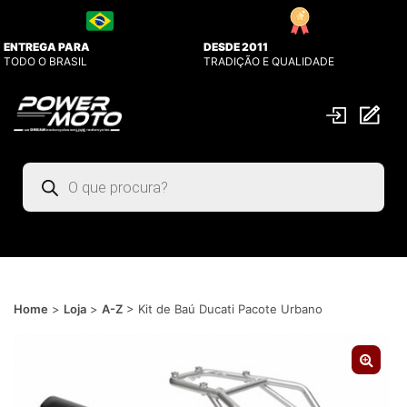
ENTREGA PARA
DESDE 2011
TODO O BRASIL
TRADIÇÃO E QUALIDADE
Pesquisar
produtos
Home
>
Loja
>
A-Z
>
Kit de Baú Ducati Pacote Urbano
🔍