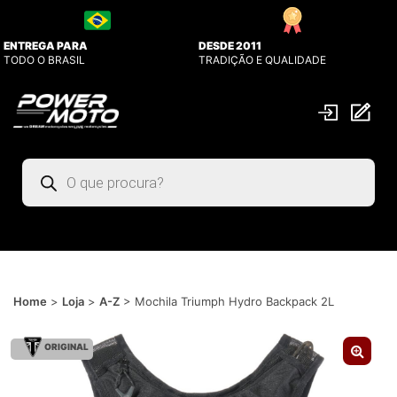
ENTREGA PARA
DESDE 2011
TODO O BRASIL
TRADIÇÃO E QUALIDADE
Pesquisar
produtos
Home
>
Loja
>
A-Z
>
Mochila Triumph Hydro Backpack 2L
ORIGINAL
🔍