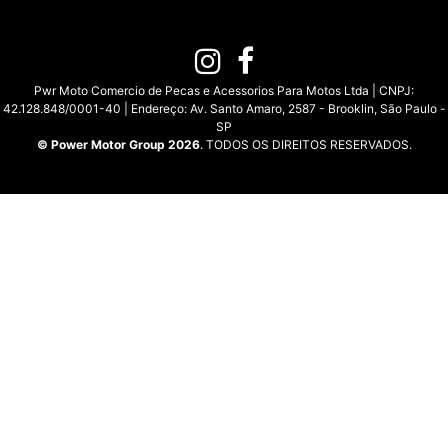
Pwr Moto Comercio de Pecas e Acessorios Para Motos Ltda | CNPJ:
42.128.848/0001-40 | Endereço: Av. Santo Amaro, 2587 - Brooklin, São Paulo -
SP
© Power Motor Group 2026
. TODOS OS DIREITOS RESERVADOS.