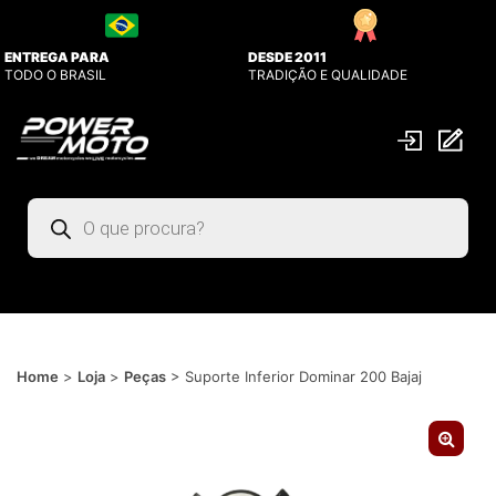
ENTREGA PARA
DESDE 2011
TODO O BRASIL
TRADIÇÃO E QUALIDADE
Pesquisar
produtos
Home
>
Loja
>
Peças
>
Suporte Inferior Dominar 200 Bajaj
🔍