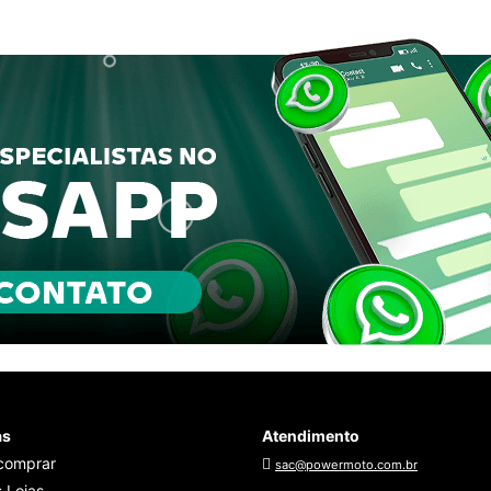
as
Atendimento
comprar
sac@powermoto.com.br
 Lojas