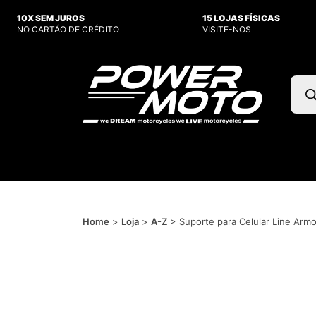
10X SEM JUROS
15 LOJAS FÍSICAS
NO CARTÃO DE CRÉDITO
VISITE-NOS
Pesq
prod
Home
>
Loja
>
A-Z
>
Suporte para Celular Line Ar