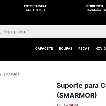
ENTREGA PARA
DESDE 2011
TODO O BRASIL
TRADIÇÃO E 
uisar
utos
CAPACETE
ROUPAS
PEÇAS
NOVID
mor (SMARMOR)
Suporte para C
(SMARMOR)
SKU:
SMARMOR